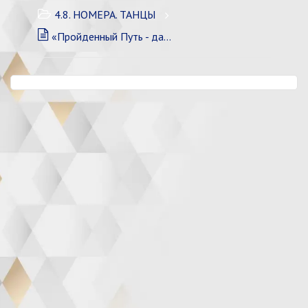
4.8. НОМЕРА. ТАНЦЫ
«Пройденный Путь - даёт нам силы»_Танец_Систем Шоу