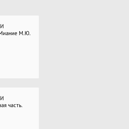
ГИ
 Миание М.Ю.
ГИ
ая часть.